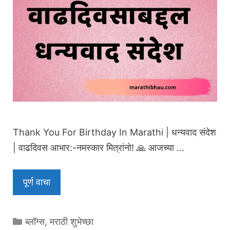
Thank You For Birthday In Marathi | धन्यवाद संदेश
| वाढदिवस आभार:-नमस्कार मित्रांनो! 🙏 आजच्या …
पूर्ण वाचा
Categories
ब्लॉग्स
,
मराठी शुभेच्छा