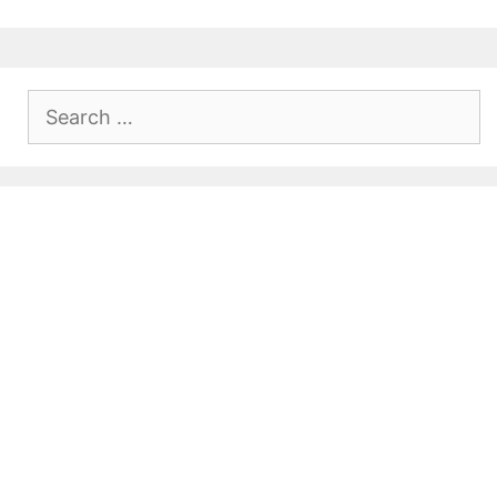
Search
for: