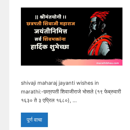
shivaji maharaj jayanti wishes in
marathi:-छत्रपती शिवाजीराजे भोसले (१९ फेब्रुवारी
१६३० ते ३ एप्रिल १६८०), …
पूर्ण वाचा