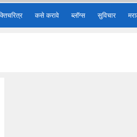
क्तिचरित्र
कसे करावे
ब्लॉग्स
सुविचार
मरा