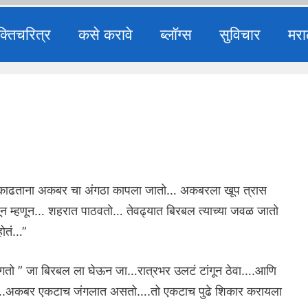
क्तिचरित्र
कसे करावे
ब्लॉग्स
सुविचार
मरा
ाढताना अकबर चा अंगठा कापला जातो… अकबरला खूप त्रास
हणून म्हणून… शहरात पाठवतो… तेवढ्यात बिरबल त्याच्या जवळ जातो
होतं…”
तो ” जा बिरबल ला घेऊन जा…रात्रभर उलटं टांगून ठेवा….आणि
तात….अकबर एकटाच जंगलात असतो….तो एकटाच पुढे शिकार करायला