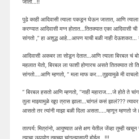
जातो…!!
पुढे काही आदिवासी त्याला पकडून घेऊन जातात, आणि त्याला
करण्यात आदिवासी मग्न होतात…तितक्यात एका आदिवासी ची नज
सांगतो ,” हा अशुद्ध आहे…आपण याची बळी नाही देऊशकत… 
आदिवासी अकबर ला सोडून देतात…आणि त्याला बिरबल चं बोलणं 
महलात येतो, बिरबल ला फाशी होणारच असते तितक्यात तो 
सांगतो….आणि म्हणतो, ” मला माफ कर….तुझ्यामुळे मी वाचल
” बिरबल हसतो आणि म्हणतो, ”नाही महाराज….जे होते ते चा
तुला माझ्यामुळे खूप त्रास झाला…चांगलं कसं झालं??? त्य
आसतो तर त्यांनी माझा बळी दिला असता…..म्हणून म्हणतो जे ह
तात्पर्य: मित्रांनो, आयुष्यात असे क्षण येतील जेंव्हा तुम्ही ख
त्याचा ऊपयोग तुमच्या चांगल्यासाठी होईल…!!!