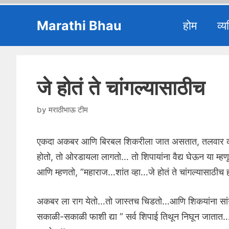
Skip
Marathi Bhau
होम
व्य
to
content
जे होतं ते चांगल्यासाठीच
by
मराठीभाऊ टीम
एकदा अकबर आणि बिरबल शिकरीला जात असतात, तलवार क
होतो, तो ओरडायला लागतो… तो शिपायांना वैद्य घेऊन या म्
आणि म्हणतो, ”महाराज…शांत व्हा…जे होतं ते चांगल्यासाठीच 
अकबर ला राग येतो…तो जास्तच चिडतो…आणि शिकयांना सांग
सकाळी-सकाळी फाशी द्या ” सर्व शिपाई तिथून निघून जा