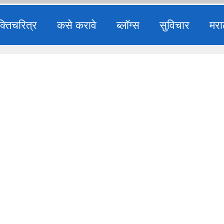
क्तिचरित्र
कसे करावे
ब्लॉग्स
सुविचार
मरा