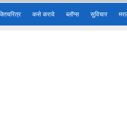
क्तिचरित्र
कसे करावे
ब्लॉग्स
सुविचार
मरा