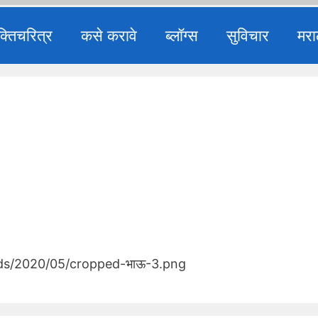
क्तिचरित्र
कसे करावे
ब्लॉग्स
सुविचार
मरा
ds/2020/05/cropped-भाऊ-3.png