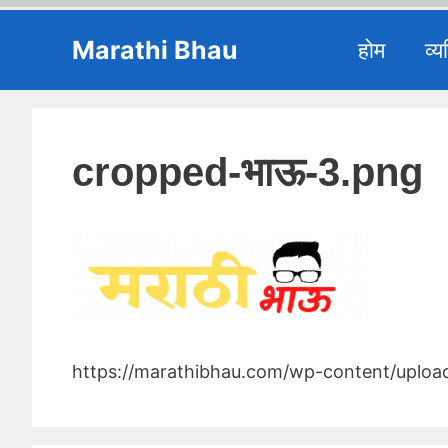
Skip
Marathi Bhau
होम
व्य
to
content
cropped-भाऊ-3.png
https://marathibhau.com/wp-content/uploa