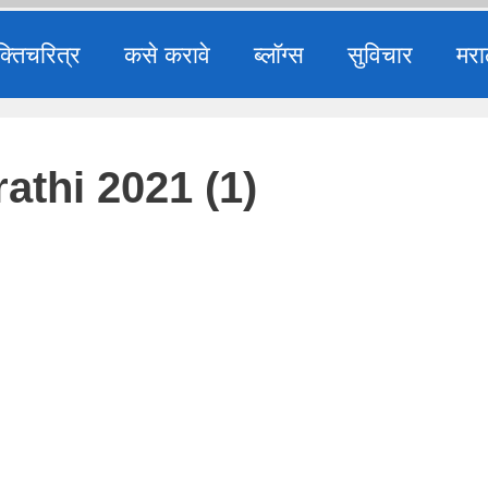
क्तिचरित्र
कसे करावे
ब्लॉग्स
सुविचार
मरा
athi 2021 (1)