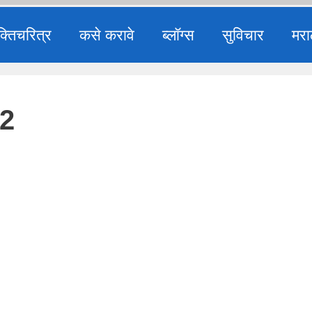
क्तिचरित्र
कसे करावे
ब्लॉग्स
सुविचार
मरा
22