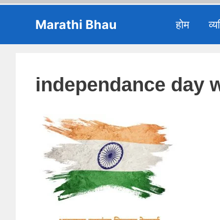
Skip
Marathi Bhau
होम
व्य
to
content
independance day wi