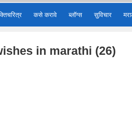
क्तिचरित्र
कसे करावे
ब्लॉग्स
सुविचार
मरा
shes in marathi (26)