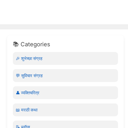
📚 Categories
🎉 शुभेच्छा संग्रह
💬 सुविचार संग्रह
👤 व्यक्तिचरित्र
📖 मराठी कथा
📝 ब्लॉग्स