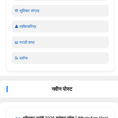
💬 सुविचार संग्रह
👤 व्यक्तिचरित्र
📖 मराठी कथा
📝 ब्लॉग्स
नवीन पोस्ट
आंबेडकर जयंती 2026 शुभेच्छा संदेश | WhatsApp Viral