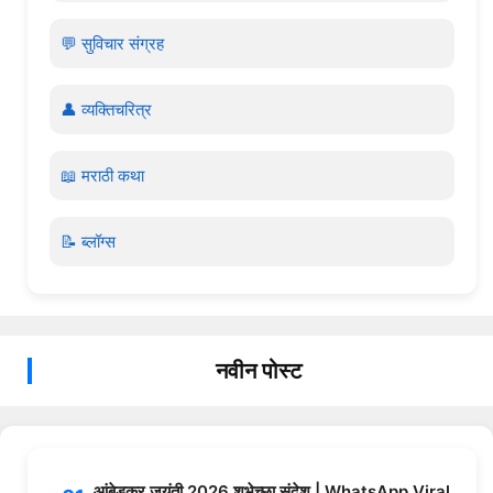
💬 सुविचार संग्रह
👤 व्यक्तिचरित्र
📖 मराठी कथा
📝 ब्लॉग्स
नवीन पोस्ट
आंबेडकर जयंती 2026 शुभेच्छा संदेश | WhatsApp Viral