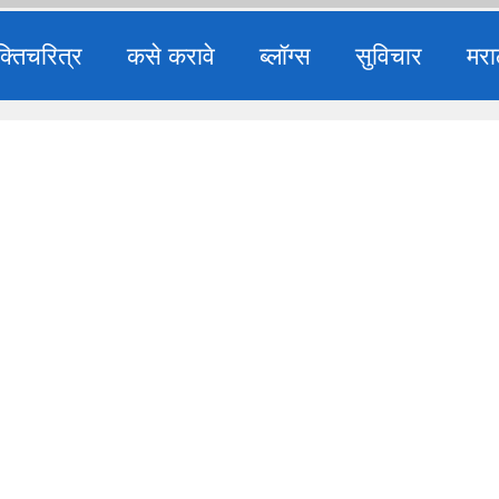
क्तिचरित्र
कसे करावे
ब्लॉग्स
सुविचार
मरा