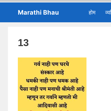
Skip
Marathi Bhau
होम
व्य
to
content
13