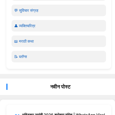
💬 सुविचार संग्रह
👤 व्यक्तिचरित्र
📖 मराठी कथा
📝 ब्लॉग्स
नवीन पोस्ट
आंबेडकर जयंती 2026 शुभेच्छा संदेश | WhatsApp Viral