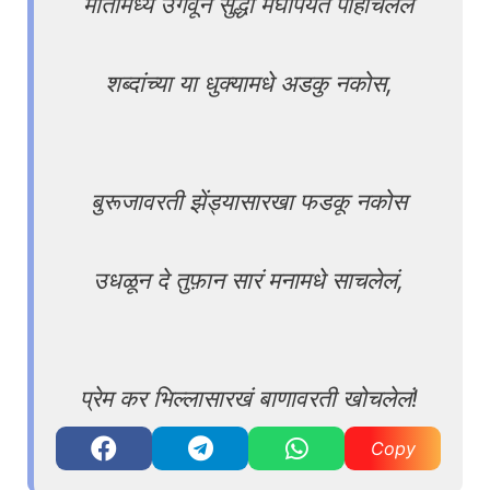
मातीमध्ये उगवून सुद्धा मेघापर्यंत पोहोचलेलं
शब्दांच्या या धुक्यामधे अडकु नकोस,
बुरूजावरती झेंड्यासारखा फडकू नकोस
उधळून दे तुफ़ान सारं मनामधे साचलेलं,
प्रेम कर भिल्लासारखं बाणावरती खोचलेलं!
Copy