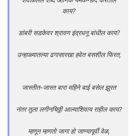
शेवाळलेले शब्द आणिक यमक-छंद करतील
काय?
डांबरी सडकेवर श्रावण इंद्रधनू बांधील काय?
उन्हाळ्यातल्या ढगासारखा हवेत बसशील फिरत,
जास्तीत-जास्त बारा महिने बाई बसेल झुरत
नंतर तुला लगीनचिठ्ठी आल्याशिवाय राहील काय?
म्हणून म्हणतो जागा हो जाण्यापूर्वी वेळ,