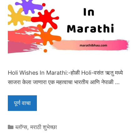
Holi Wishes In Marathi:-होळी Holi-वसंत ऋतु मध्ये
साजरा केला जाणारा एक महत्वाचा भारतीय आणि नेपाळी …
पूर्ण वाचा
Categories
ब्लॉग्स
,
मराठी शुभेच्छा