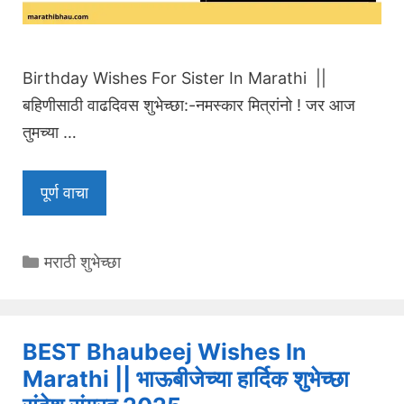
Birthday Wishes For Sister In Marathi ||
बहिणीसाठी वाढदिवस शुभेच्छा:-नमस्कार मित्रांनो ! जर आज
तुमच्या …
पूर्ण वाचा
Categories
मराठी शुभेच्छा
BEST Bhaubeej Wishes In
Marathi || भाऊबीजेच्या हार्दिक शुभेच्छा