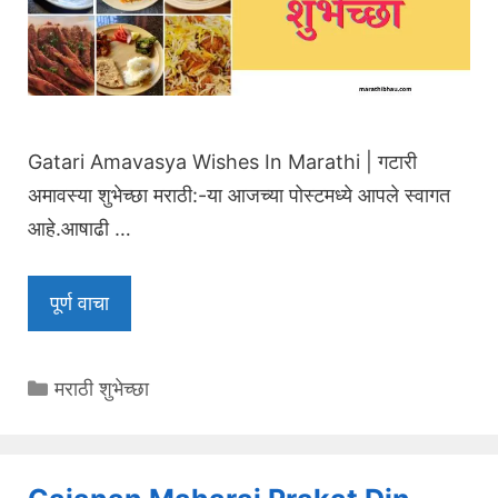
Gatari Amavasya Wishes In Marathi | गटारी
अमावस्या शुभेच्छा मराठी:-या आजच्या पोस्टमध्ये आपले स्वागत
आहे.आषाढी …
पूर्ण वाचा
Categories
मराठी शुभेच्छा