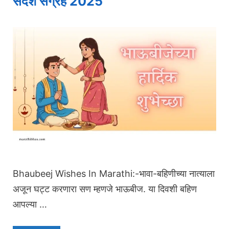
संदेश संग्रह 2025
Bhaubeej Wishes In Marathi:-भावा-बहिणीच्या नात्याला
अजून घट्ट करणारा सण म्हणजे भाऊबीज. या दिवशी बहिण
आपल्या …