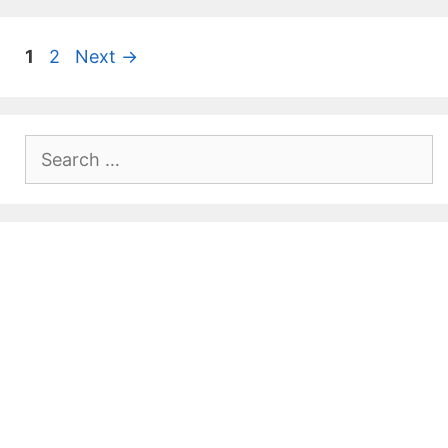
Page
Page
1
2
Next
→
Search
for: