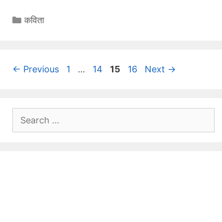
Categories
कविता
Page
Page
Page
Page
←
Previous
1
…
14
15
16
Next
→
Search
for: