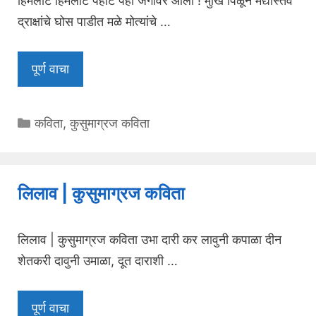
हिमलाट हिमलाट पहांटे पहा जगावर आली ! मुखिं पिळून मद्यास्तव
द्राक्षांचे घोस पाडीत मळे मोत्यांचे …
पूर्ण वाचा
Categories
कविता
,
कुसुमाग्रज कविता
लिलाव | कुसुमाग्रज कविता
लिलाव | कुसुमाग्रज कविता उभा दारी कर लावुनी कपाळा दीन
शेतकरी दावुनी उमाळा, दूत दाराशी …
पूर्ण वाचा