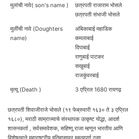
मुलांची नावे( son's name )
छत्रपती राजाराम भोसले
छत्रपती संभाजी भोसले
मुलींची नावे (Doughters
अंबिकाबाई महाडिक
name)
कमलाबाई
दिपाबाई
राणुबाई पाटकर
सखुबाई
राजकुंवरबाई
मृत्यू (Death )
3 एप्रिल 1680 रायगढ़
छत्रपती शिवाजीराजे भोसले (१९ फेब्रुवारी १६३० ते ३ एप्रिल
१६८०), मराठी साम्राज्याचे संस्थापक उत्कृष्ट योद्धा, आदर्श
शासनकर्ता , सर्वसमावेशक, सहिष्णू राजा म्हणून भारतीय आणि
विशेषत्वाने महाराष्ट्रीय इतिहासावर महत्वपूर्ण ठसा