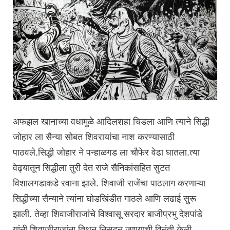
अफझल खानाच्या वधामुळे आदिलशहा चिडला आणि त्याने सिद्धी
जोहार ला सैन्या सोबत शिवरायांचा नाश करण्यासाठी
पाठवले.सिद्धी जोहार ने पन्हाळगड ला चौफेर वेढा घातला.त्या
वेढ्यातून सिद्धीला तुरी देत राजे सैनिकांसहित सुटत
विशालगडाकडे रवाना झाले. शिवाजी राजेंचा पाठलाग करणाऱ्या
सिद्धीच्या सैन्याने त्यांना घोडखिंडीत गाठले आणि लढाई सुरू
झाली. तेव्हा शिवाजीराजांचे विश्वासू सरदार बाजीप्रभु देशपांडे
यांनी शिवाजीराजांना तिथून निसटून जाण्याची विनंती केली.