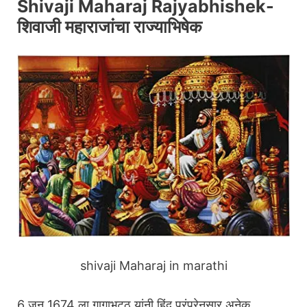
Shivaji Maharaj Rajyabhishek-
शिवाजी महाराजांचा राज्याभिषेक
shivaji Maharaj in marathi
6 जुन 1674 ला गागाभट्ठ यांनी हिंदु परंपरेनुसार अनेक