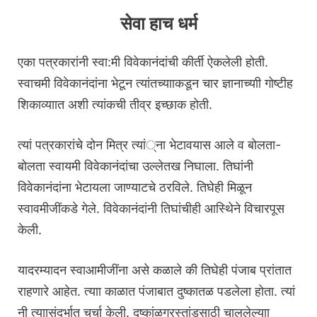
सेवा हाच धर्म
एका पत्रकारांनी स्वा:मी विवेकानंदांची कीर्ती ऐकलेली होती.
स्वाचमी विवेकानंदांना भेटून त्यांतच्यााकडून चार ज्ञानाच्याी गोष्टीह
शिकाव्याात अशी त्यांकची तीव्र इच्छाक होती.
त्यां पत्रकारांचे दोन मित्र त्यां्ना भेटावयास आले व बोलता-
बोलता स्वायमी विवेकानंदांचा उल्लेतख निघाला. तिघांनी
विवेकानंदांना भेटायला जाण्याटचे ठरविले. तिघेही मिळून
स्वावमीजींकडे गेले. विवेकानंदांनी तिघांचीही आस्थेिने विचारपूस
केली.
यादरम्यादन स्वाआमीजींना असे कळाले की तिघेही पंजाब प्रांतात
राहणारे आहेत. त्याा काळात पंजाबात दुष्कातळ पडलेला होता. त्यां
नी त्याासंदर्भात चर्चा केली. दुष्कांळग्रस्तांडसाठी चाललेल्याा